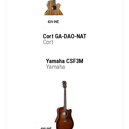
439.99
$
Cort GA-DAO-NAT
Cort
849.99
$
Yamaha CSF3M
Yamaha
499.99
$