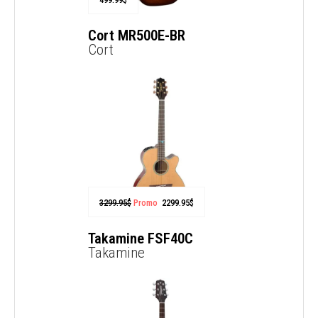
Cort MR500E-BR
Cort
3299.95
$
Promo
2299.95
$
Takamine FSF40C
Takamine