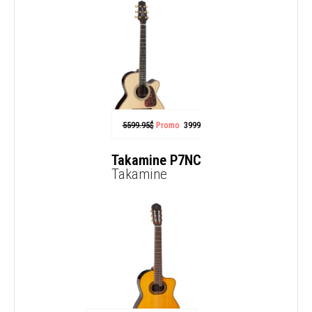
5599.95
$
Promo
3999.99
$
Takamine P7NC
Takamine