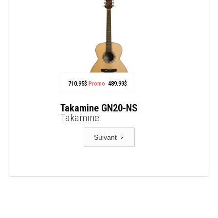
710.95
$
Promo
489.99
$
Takamine GN20-NS
Takamine
Suivant