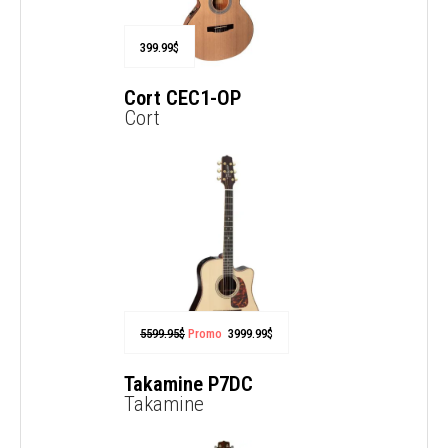
399.99
$
Cort CEC1-OP
Cort
5599.95
$
Promo
3999.99
$
Takamine P7DC
Takamine