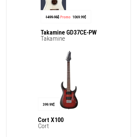
1499.95
$
Promo
1069.99
$
Takamine GD37CE-PW
Takamine
399.99
$
Cort X100
Cort