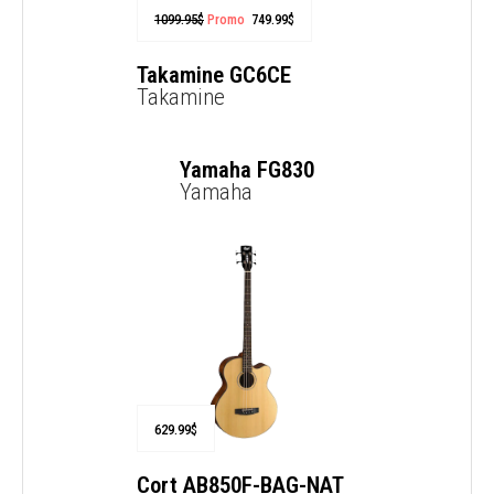
1099.95
$
Promo
749.99
$
Takamine GC6CE
Takamine
549.99
$
Yamaha FG830
Yamaha
629.99
$
Cort AB850F-BAG-NAT