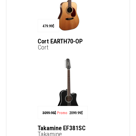
479.99
$
Cort EARTH70-OP
Cort
3099.95
$
Promo
2099.99
$
Takamine EF381SC
Takamine