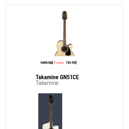
1099.95
$
Promo
749.99
$
Takamine GN51CE
Takamine