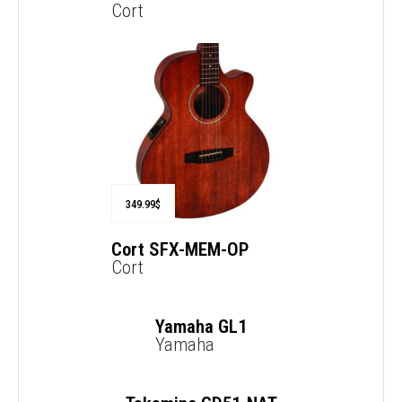
Cort
349.99
$
Cort SFX-MEM-OP
Cort
$
Promo
169.99
$
Yamaha GL1
Yamaha
780.95
$
Promo
539.99
$