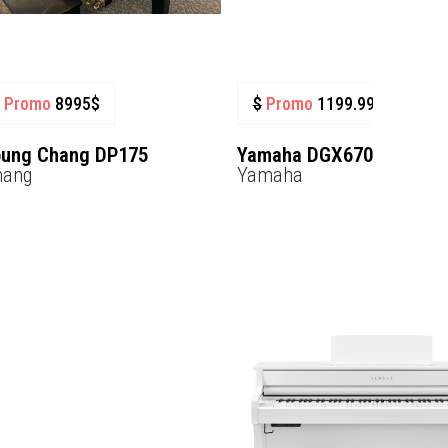
Promo
8995
$
$
Promo
1199.99
$
oung Chang DP175
Yamaha DGX670
hang
Yamaha