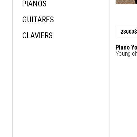
PIANOS
GUITARES
23000
$
CLAVIERS
Piano Y
Young c