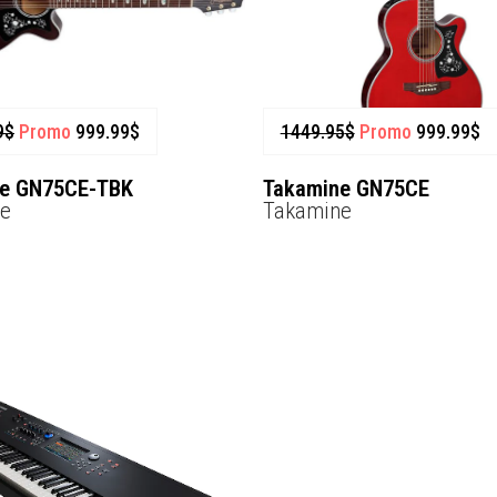
9
$
Promo
999.99
$
1449.95
$
Promo
999.99
$
e GN75CE-TBK
Takamine GN75CE
e
Takamine