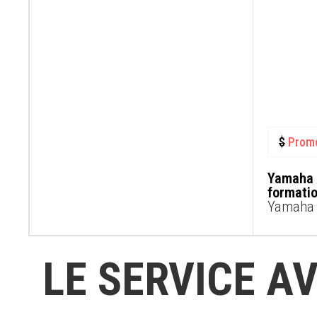
$
Prom
Yamaha 
formati
Yamaha
LE SERVICE AV