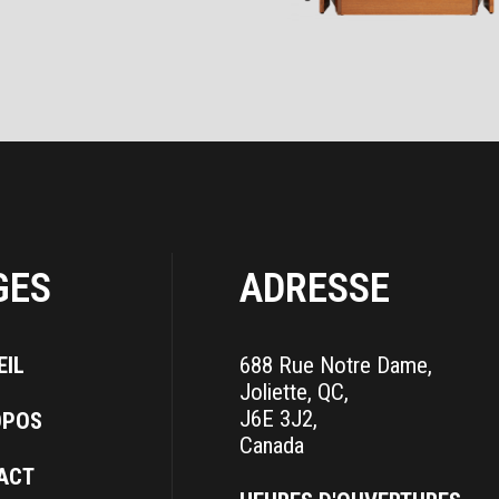
GES
ADRESSE
EIL
688 Rue Notre Dame,
Joliette, QC,
J6E 3J2,
OPOS
Canada
ACT