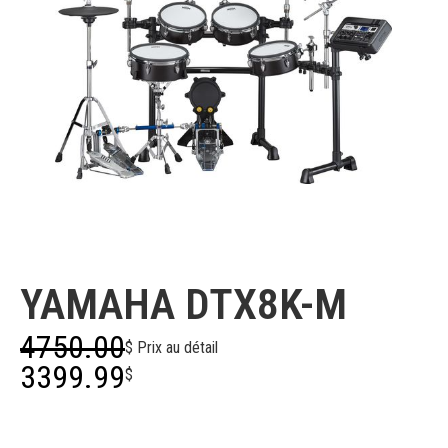
Yamaha
YAMAHA DTX8K-M
4750.00
$ Prix au détail
3399.99
$