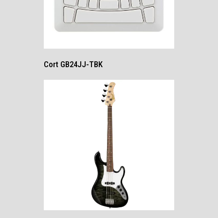
Cort GB24JJ-TBK