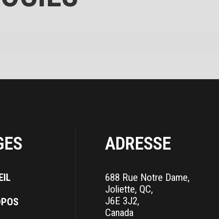
GES
ADRESSE
EIL
688 Rue Notre Dame,
Joliette, QC,
J6E 3J2,
OPOS
Canada