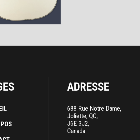
GES
ADRESSE
EIL
688 Rue Notre Dame,
Joliette, QC,
J6E 3J2,
OPOS
Canada
ACT