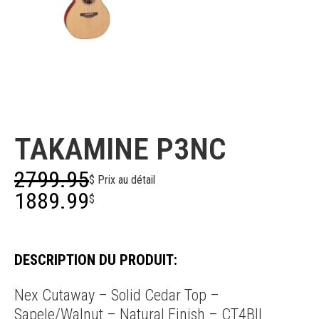
Takamine
TAKAMINE P3NC
2799.95
$ Prix au détail
1889.99
$
DESCRIPTION DU PRODUIT:
Nex Cutaway – Solid Cedar Top –
Sapele/Walnut – Natural Finish – CT4BII