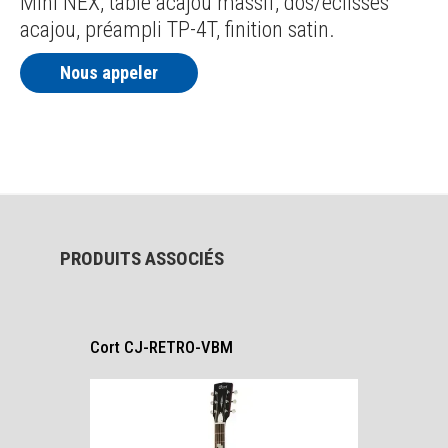
Mini NEX, table acajou massif, dos/éclisses
acajou, préampli TP-4T, finition satin.
Nous appeler
PRODUITS ASSOCIÉS
Cort CJ-RETRO-VBM